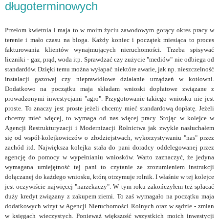
długoterminowych
Przełom kwietnia i maja to w moim życiu zawodowym gorący okres pracy w
terenie i mało czasu na bloga. Każdy koniec i początek miesiąca to proces
fakturowania klientów wynajmujących nieruchomości. Trzeba spisywać
liczniki - gaz, prąd, woda itp. Sprawdzać czy zużycie "mediów" nie odbiega od
standardów. Dzięki temu można wyłapać niektóre awarie, jak np. nieszczelność
instalacji gazowej czy nieprawidłowe działanie urządzeń w kotłowni.
Dodatkowo na początku maja składam wnioski dopłatowe związane z
prowadzonymi inwestycjami "agro". Przygotowanie takiego wniosku nie jest
proste. To znaczy jest proste jeżeli chcemy mieć standardową dopłatę. Jeżeli
chcemy mieć więcej, to wymaga od nas więcej pracy. Stojąc w kolejce w
Agencji Restrukturyzacji i Modernizacji Rolnictwa jak zwykle nasłuchałem
się od współ-kolejkowiczów o złodziejstwach, wykorzystywaniu "nas" przez
zachód itd. Największa kolejka stała do pani doradcy oddelegowanej przez
agencję do pomocy w wypełnianiu wniosków. Warto zaznaczyć, że jedyna
wymagana umiejętność tej pani to czytanie ze zrozumieniem instrukcji
dołączanej do każdego wniosku, którą otrzymuje rolnik. I właśnie w tej kolejce
jest oczywiście najwięcej "narzekaczy". W tym roku zakończyłem też spłacać
duży kredyt związany z zakupem ziemi. To zaś wymagało na początku maja
dodatkowych wizyt w Agencji Nieruchomości Rolnych oraz w sądzie - zmian
w księgach wieczystych. Ponieważ większość wszystkich moich inwestycji