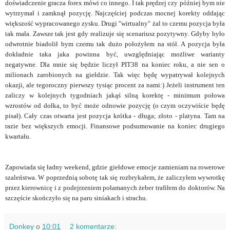
doświadczenie gracza forex mówi co innego. I tak prędzej czy później bym nie
wytrzymał i zamknął pozycję. Najczęściej podczas mocnej korekty oddając
większość wypracowanego zysku. Drugi "
wirtualny"
żal to czemu pozycja była
tak mała. Zawsze tak jest gdy realizuje się
scenariusz
pozytywny. Gdyby było
odwrotnie biadolił bym czemu tak
dużo
położyłem
na stół. A pozycja była
dokładnie taka jaka powinna być,
uwzględniając
możliwe warianty
negatywne. Dla mnie się
będzie
liczył PIT38 na koniec roku, a nie sen o
milionach zarobionych na giełdzie. Tak więc będę wypatrywał kolejnych
okazji, ale tegoroczny pierwszy tysiąc procent za nami:) Jeżeli instrument ten
zaliczy w kolejnych tygodniach jakąś silną korektę - minimum połowa
wzrostów od dołka, to być może odnowie pozycję (o czym oczywiście będę
pisał). Cały czas otwarta jest pozycja krótka - długa; złoto - platyna. Tam na
razie bez większych emocji. Finansowe podsumowanie na koniec drugiego
kwartału.
Zapowiada się ładny weekend, gdzie giełdowe emocje zamieniam na rowerowe
szaleństwa. W poprzednią sobotę tak się rozbrykałem, że zaliczyłem wywrotkę
przez kierownicę i z podejrzeniem połamanych żeber trafiłem do doktorów. Na
szczęście skończyło się na paru siniakach i strachu.
Donkey
o
10:01
2 komentarze: