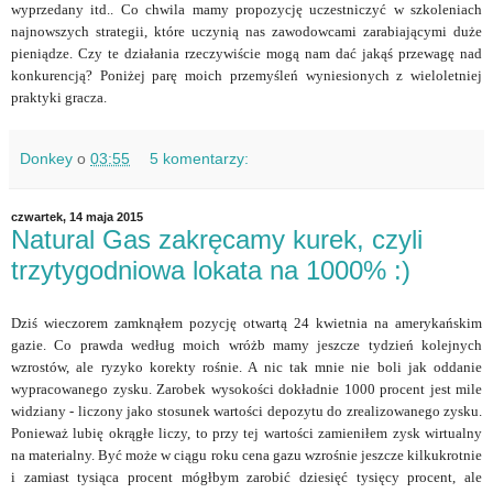
wyprzedany itd.. Co chwila mamy propozycję uczestniczyć w szkoleniach
najnowszych strategii, które uczynią nas zawodowcami zarabiającymi duże
pieniądze. Czy te działania rzeczywiście mogą nam dać jakąś przewagę nad
konkurencją? Poniżej parę moich przemyśleń wyniesionych z wieloletniej
praktyki gracza.
Donkey
o
03:55
5 komentarzy:
czwartek, 14 maja 2015
Natural Gas zakręcamy kurek, czyli
trzytygodniowa lokata na 1000% :)
Dziś wieczorem zamknąłem pozycję otwartą 24 kwietnia na amerykańskim
gazie. Co prawda według moich wróżb mamy jeszcze tydzień kolejnych
wzrostów, ale ryzyko korekty rośnie. A nic tak mnie nie boli jak oddanie
wypracowanego zysku. Zarobek wysokości dokładnie 1000 procent jest mile
widziany - liczony jako stosunek wartości depozytu do zrealizowanego zysku.
Ponieważ lubię okrągłe liczy, to przy tej wartości zamieniłem zysk wirtualny
na materialny. Być może w ciągu roku cena gazu wzrośnie jeszcze kilkukrotnie
i zamiast tysiąca procent mógłbym zarobić dziesięć tysięcy procent, ale