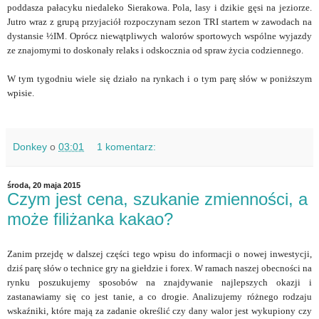
poddasza pałacyku niedaleko Sierakowa. Pola, lasy i dzikie gęsi na jeziorze.
Jutro wraz z grupą przyjaciół rozpoczynam sezon TRI startem w zawodach na
dystansie ½IM. Oprócz niewątpliwych walorów sportowych wspólne wyjazdy
ze znajomymi to doskonały relaks i odskocznia od spraw życia codziennego.
W tym tygodniu wiele się działo na rynkach i o tym parę słów w poniższym
wpisie.
Donkey
o
03:01
1 komentarz:
środa, 20 maja 2015
Czym jest cena, szukanie zmienności, a
może filiżanka kakao?
Zanim przejdę w dalszej części tego wpisu do informacji o nowej inwestycji,
dziś parę słów o technice gry na giełdzie i forex. W ramach naszej obecności na
rynku poszukujemy sposobów na znajdywanie najlepszych okazji i
zastanawiamy się co jest tanie, a co drogie. Analizujemy różnego rodzaju
wskaźniki, które mają za zadanie określić czy dany walor jest wykupiony czy