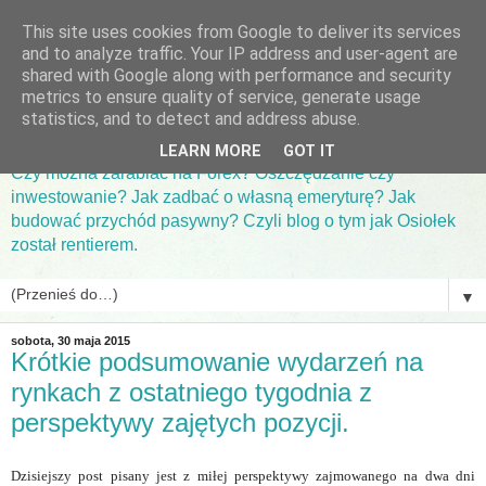
This site uses cookies from Google to deliver its services
and to analyze traffic. Your IP address and user-agent are
shared with Google along with performance and security
metrics to ensure quality of service, generate usage
Donkey
statistics, and to detect and address abuse.
LEARN MORE
GOT IT
Czy można zarabiać na Forex? Oszczędzanie czy
inwestowanie? Jak zadbać o własną emeryturę? Jak
budować przychód pasywny? Czyli blog o tym jak Osiołek
został rentierem.
▼
sobota, 30 maja 2015
Krótkie podsumowanie wydarzeń na
rynkach z ostatniego tygodnia z
perspektywy zajętych pozycji.
Dzisiejszy post pisany jest z miłej perspektywy zajmowanego na dwa dni