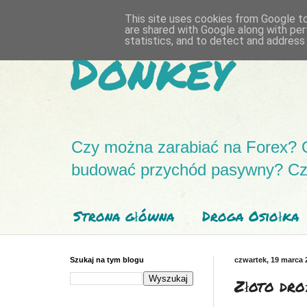
This site uses cookies from Google to 
are shared with Google along with per
statistics, and to detect and address
Donkey
Czy można zarabiać na Forex? 
budować przychód pasywny? Czyli
Strona główna
Droga Osiołka
Szukaj na tym blogu
czwartek, 19 marca 
Złoto dro