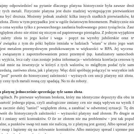
ujmy odpowiedzieć na pytanie dlaczego platyna historycznie była zawsze droż
tych metali. Fizycznie platyna jest dużo rzadziej występującym pierwiastkie
na być droższa. Możemy jednak znaleźć kilka innych rzadkich pierwiastków, kt
 złota. Złoto w tym przypadku jest w ogóle światowym fenomenem. Praktycznie n
o cena wynika tylko z powszechnego zaufania budowanego przez tysiąclecia. Zau
zględem złoto nie różni się niczym od papierowego pieniądza. Z jednym wyjątkiem 
 zalety złota to jego kolor i waga - popyt na wyroby jubilerskie oraz tr
 związku z tym do póki będzie istniała w ludziach "wiara" w złoto jego wart
t jest metalem przemysłowym produkowanym w większości w RPA. Jej wycena 
związanym z zapotrzebowaniem przez przemysł (np. katalizatory samochodo
wyjścia, lecz cały czas zostaje jedna informacja - wieloletnia korelacja cenowa 
iał mnie na inwestycje w któryś z tych walorów, to mógłbym podać tyle sa
zedażą, zarówno złota, jak i platyny. Więc dziś spróbuję połączyć te wszystkie inf
"pod" powrót do historycznej zależności - wyższych cen uncji platyny niż złota.
zy ceny tych metali rosną czy spadają. No to do roboty.
 platynę jednocześnie sprzedając tyle samo złota
.
egółach. Po pierwsze wybieram brokera, który ma identyczne depozyty dla obu i
wartość jednego pipsa, czyli analogiczne zmiany cen nie mają wpływu na wynik 
na zacznie dalej "tanieć" względem złota, a zarabiać w odwrotnej sytuacji. Tę dr
owrót do historycznych zależności – wyższości platyny nad złotem. Po drugie
 i zmiany serii kontraktów. O ile ze złotem nie ma problemów - jest tak popul
ne, a punktów swap też nam nie naliczą, to z platyną jest gorzej. Albo spread jest
swap i łapiemy się na rolowanie kontraktów. Albo mniejszy spread i ujemne pun