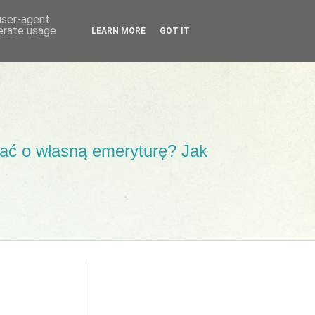
 user-agent
nerate usage
LEARN MORE
GOT IT
ać o własną emeryturę? Jak