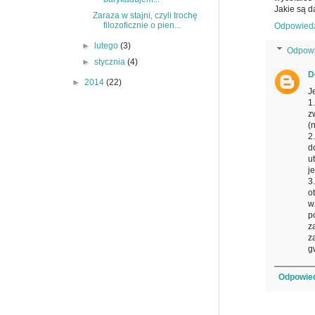
Jakie są d
Zaraza w stajni, czyli trochę
filozoficznie o pien...
Odpowied
►
lutego
(3)
Odpowi
►
stycznia
(4)
D
►
2014
(22)
J
1
z
(
2
d
u
j
3
o
w
p
z
z
g
Odpowie