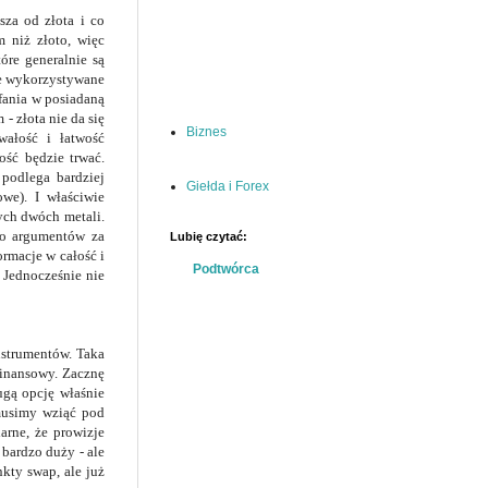
sza od złota i co
m niż złoto, więc
óre generalnie są
ie wykorzystywane
fania w posiadaną
- złota nie da się
Biznes
wałość i łatwość
ość będzie trwać.
podlega bardziej
Giełda i Forex
we).
I właściwie
tych dwóch metali.
mo argumentów za
Lubię czytać:
ormacje w całość i
Podtwórca
 Jednocześnie nie
nstrumentów. Taka
finansowy. Zacznę
ugą opcję właśnie
 musimy wziąć pod
arne, że prowizje
 bardzo duży - ale
kty swap, ale już