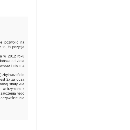
ie pozwolić na
 to, to pozycja
ica w 2012 roku
tańsza od złota
powego i nie ma
) zbyt wcześnie
jest 2x za duża
nej straty. Ale
ię wstrzymam z
 założenia tego
 oczywiście nie