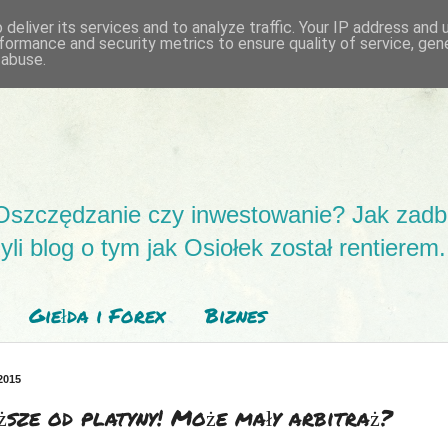
deliver its services and to analyze traffic. Your IP address and
formance and security metrics to ensure quality of service, ge
 abuse.
Oszczędzanie czy inwestowanie? Jak zadb
 blog o tym jak Osiołek został rentierem.
Giełda i Forex
Biznes
2015
ższe od platyny! Może mały arbitraż?