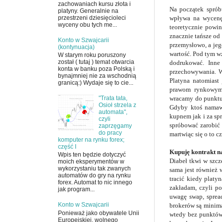
zachowaniach kursu złota i
Na początek sprób
platyny. Generalnie na
wpływa na wycenę 
przestrzeni dziesięcioleci
wyceny obu tych me...
teoretycznie powin
znacznie tańsze od
Konto w Szwajcarii
przemysłowo, a jeg
(kontynuacja)
wartość. Pod tym w
W starym roku poruszony
został ( tutaj ) temat otwarcia
dodrukować. Inne
konta w banku poza Polską i
przechowywania. W
bynajmniej nie za wschodnią
Platyna natomias
granicą:) Wydaje się to cie...
prawom rynkowym 
wracamy do punktu 
"Trata tata,
Osioł strzela z
Gdyby ktoś namaw
automata",
kupnem jak i za spr
czyli
spróbować zarobić 
zaprzęgamy
do pracy
martwiąc się o to c
komputer na rynku forex;
część I
Kupuję kontrakt na
Wpis ten będzie dotyczyć
Diabeł tkwi w szcz
moich eksperymentów w
wykorzystaniu tak zwanych
sama jest również 
automatów do gry na rynku
tracić kiedy platy
forex. Automat to nic innego
zakładam, czyli p
jak program...
uwagę swap, spread
Konto w Szwajcarii
brokerów są minimal
Ponieważ jako obywatele Unii
wtedy bez punktów 
Europejskiej, wolnego