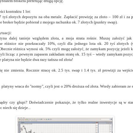
ybrałem brokera preferując drugą opcję.
ści kontraktu 1 lot:
 tyś złotych depozytu na oba metale. Zapłacić prowizję za złoto – 100 zł i za p
 broker będzie pobierał z mojego rachunku ok. 7 złotych (punkty swap).
ytuacji:
tyna dalej tanieje względem złota, a moja strata rośnie. Muszę założyć ja
ne różnice nie przekraczały 10%, czyli dla jednego lota ok. 20 tyś złotych 
becnie różnica wynosi ok. 5% czyli mogę założyć, że zamykam pozycję jeżeli ku
yli licząc z pewnym zapasem zakładam stratę ok. 15 tyś – wtedy zamykam pozycj
e platyna nie będzie dwa razy tańsza od złota!
się nie zmienia. Rocznie stracę ok. 2.5 tys. swap i 1.4 tys. zł prowizji za wejś
platyny wraca do "normy", czyli jest o 20% droższa od złota. Wtedy zabieram ze s
ądry czy głupi? Doświadczenie pokazuje, że tylko realne inwestycje są w sta
 niech się dzieje...