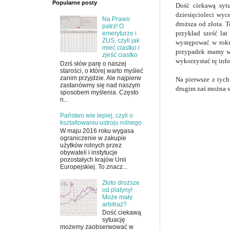
Popularne posty
Dość ciekawą sytu
dziesięcioleci wyc
Na Prawo
droższa od złota. 
patrz! O
przykład sześć la
emeryturze i
ZUS, czyli jak
występować w roku
mieć ciastko i
przypadek mamy wł
zjeść ciastko
wykorzystać tę inf
Dziś słów parę o naszej
starości, o której warto myśleć
zanim przyjdzie. Ale najpierw
Na pierwsze z tych
zastanówmy się nad naszym
drugim zaś można s
sposobem myślenia. Często
n...
Państwo wie lepiej, czyli o
kształtowaniu ustroju rolnego
W maju 2016 roku wygasa
ograniczenie w zakupie
użytków rolnych przez
obywateli i instytucje
pozostałych krajów Unii
Europejskiej. To znacz...
Złoto droższe
od platyny!
Może mały
arbitraż?
Dość ciekawą
sytuację
możemy zaobserwować w