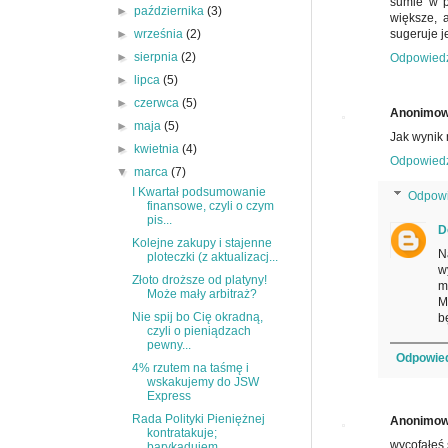
sumie w p
►
października
(3)
większe, 
sugeruje j
►
września
(2)
►
sierpnia
(2)
Odpowied
►
lipca
(5)
►
czerwca
(5)
Anonimo
►
maja
(5)
Jak wynik 
►
kwietnia
(4)
Odpowied
▼
marca
(7)
I Kwartał podsumowanie
Odpowi
finansowe, czyli o czym
pis...
D
Kolejne zakupy i stajenne
N
ploteczki (z aktualizacj...
w
Złoto droższe od platyny!
m
Może mały arbitraż?
M
Nie spij bo Cię okradną,
b
czyli o pieniądzach
pewny...
Odpowie
4% rzutem na taśmę i
wskakujemy do JSW
Express
Rada Polityki Pieniężnej
Anonimo
kontratakuje;
wycofałeś 
barykadujem...