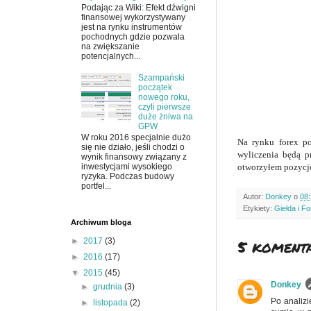
Podając za Wiki: Efekt dźwigni
finansowej wykorzystywany
jest na rynku instrumentów
pochodnych gdzie pozwala
na zwiększanie
potencjalnych...
Szampański
początek
nowego roku,
czyli pierwsze
duże żniwa na
GPW
W roku 2016 specjalnie dużo
Na rynku forex po
się nie działo, jeśli chodzi o
wyliczenia będą p
wynik finansowy związany z
otworzyłem pozycję
inwestycjami wysokiego
ryzyka. Podczas budowy
portfel...
Autor:
Donkey
o
08
Etykiety:
Giełda i F
Archiwum bloga
5 komenta
►
2017
(3)
►
2016
(17)
▼
2015
(45)
Donkey
►
grudnia
(3)
Po analiz
►
listopada
(2)