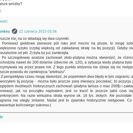
alsze wróżby?
z
edzi
onkey
22 czerwca 2015 03:38
eszcze nie; na co składają się dwa czynniki:
. Ponieważ giełdowe pierwsze pół roku jest mocno na plusie, to mogę sob
większone ryzyko (czytaj większą od zakładanej stratę na tej pozycji). Gdyby nie
niezależnie od pkt. 2) była by już zamknięta.
. Po szczegółowej analizie zachowań złoto-platyna można stwierdzić, że różn
ochodziła nawet do 200 dolarów (obecnie ok. 120), a sytuacja kiedy platyna była 
trzymywała się przez prawe rok. Z tego punktu widzenia nie dzieje się nic niety
eszcze powodu do zamknięcia "arbitrażu".
. Z perspektywy czasu mogę stwierdzić, że popełniłem dwa błędy w tym zagraniu: a
tworzyłem tą pozycję - można było jeszcze parę miesięcy poczekać; b) pozycja 
zględem możliwych historycznych zachowań (platyna tańsza o max 200$) i zakłada
onieważ, jak na początku napisałem, jest co tracić to jeszcze jakiś czas s
amknięciem. Na razie wirtualna strata wynosi ok. 16 tys. złotych. Ale pozostałe
agrania nie uległy zmianie. Nadal jest to zjawisko historycznie nietypowe. Co
warantuje końcowego sukcesu:(
dz