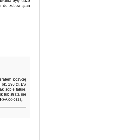
kiwania były dużo
ki do zobowiązań
ierałem pozycję
ok. 290 zł. Był
k sobie faluje.
k lub strata nie
w RPA ogłoszą.