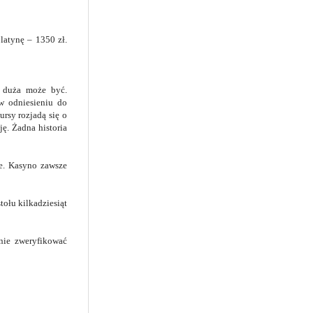
latynę – 1350 zł.
k duża może być.
(w odniesieniu do
rsy rozjadą się o
ę. Żadna historia
cie. Kasyno zawsze
tołu kilkadziesiąt
nie zweryfikować