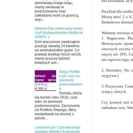
bez rolowania. Ja w
demokratycznego kraju,
mamy swobodę w
podróżowaniu oraz
Przykład dla wielko
zakładaniu kont za granicą,
Muszę mieć 2 x 6,7
więc...
Dodatkowo dziennie
Natural Gas zakręcamy kurek,
Warianty rozwoju s
czyli trzytygodniowa lokata na
1000% :)
1. Negatywny. Pla
Dziś wieczorem zamknąłem
Historycznie ujem
pozycję otwartą 24 kwietnia
obecnych wycen). O
na amerykańskim gazie. Co
więcej niż 10%. Cz
prawda według moich wróżb
mamy jeszcze tydzień
nie zapewni tego, ż
kolejnych wzr...
2. Neutralny. Nic 
Ślepy Portfel;
wygrywa:)
czyli czas na
pierwsze
podsumowani
3. Pozytywny. Cena 
a
tysięcy złotych.
Pomału zbliża
się koniec roku 2016, czas
wiec na pierwsze
Czy pomysł jest m
podsumowania. Zaczynamy
zakładane tezy. Wiec
od Portfela Ślepego, który
wystartował na wiosnę z
parole...
Lewarem go! Czyli dlaczego
używam dźwigni finansowej