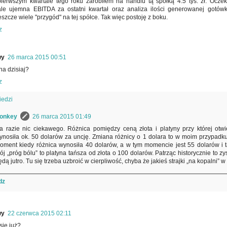
ierwszym kwartale tego roku zarobiłem na handlu tą spółką 4.5 tys. zł. Ocze
ale ujemna EBITDA za ostatni kwartał oraz analiza ilości generowanej gotów
eszcze wiele "przygód" na tej spółce. Tak więc postoję z boku.
z
wy
26 marca 2015 00:51
na dzisiaj?
z
edzi
onkey
26 marca 2015 01:49
a razie nic ciekawego. Różnica pomiędzy ceną złota i platyny przy której otw
ynosiła ok. 50 dolarów za uncję. Zmiana różnicy o 1 dolara to w moim przypadku 
oment kiedy różnica wynosiła 40 dolarów, a w tym momencie jest 55 dolarów i ta
ój „próg bólu” to platyna tańsza od złota o 100 dolarów. Patrząc historycznie to zys
ędą jutro. Tu się trzeba uzbroić w cierpliwość, chyba że jakieś strajki „na kopalni” 
dz
wy
22 czerwca 2015 02:11
się już?