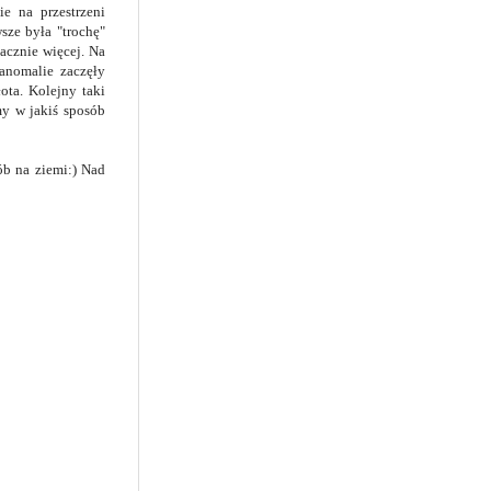
e na przestrzeni
sze była "trochę"
acznie więcej. Na
 anomalie zaczęły
ota. Kolejny taki
my w jakiś sposób
ób na ziemi:) Nad