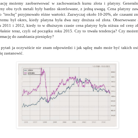
ację możemy zaobserwować w zachowaniach kursu złota i platyny. Generalni
eny obu tych metali były bardzo skorelowane, z jedną uwagą. Cena platyny zaw
To "trochę" przyjmowało różne wartości. Zazwyczaj około 10-20%, ale czasami zn
t temu był okres, kiedy platyna była dwa razy droższa od złota. Obserwowane
 2011 i 2012, kiedy to w dłuższym czasie cena platyny była niższa od ceny zł
aśnie teraz, czyli od początku roku 2015. Czy to trwała tendencja? Czy może
ormację do zarabiania pieniędzy?
 pytań ja oczywiście nie znam odpowiedzi i jak sądzę mało może być takich os
ię zastanowić.